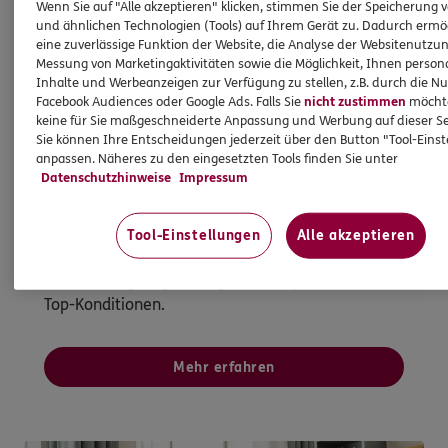
Wenn Sie auf "Alle akzeptieren" klicken, stimmen Sie der Speicherung 
und ähnlichen Technologien (Tools) auf Ihrem Gerät zu. Dadurch ermö
eine zuverlässige Funktion der Website, die Analyse der Websitenutzun
Messung von Marketingaktivitäten sowie die Möglichkeit, Ihnen persona
Inhalte und Werbeanzeigen zur Verfügung zu stellen, z.B. durch die N
Facebook Audiences oder Google Ads. Falls Sie
nicht zustimmen
möchten
Immobilienfinanzierung
keine für Sie maßgeschneiderte Anpassung und Werbung auf dieser Se
Sie können Ihre Entscheidungen jederzeit über den Button "Tool-Eins
So werden Wohnträume Wirklichkeit
anpassen. Näheres zu den eingesetzten Tools finden Sie unter
Datenschutzhinweise
Impressum
Ganz egal, ob Sie kaufen, bauen oder
modernisieren möchten - bei uns sind Sie mit
Wüstenrot als starkem Partner gut aufgehoben.
Tool-Einstellungen
Alle akzeptieren
Gemeinsam finden wir das beste
Finanzierungsangebot - ganz transparent und zu
Top-Konditionen.
Mehr erfahren