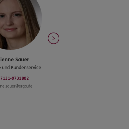
ienne
Sauer
e und Kundenservice
07131-9731802
nne.sauer@ergo.de