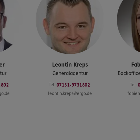
er
Leontin
Kreps
Fab
tur
Generalagentur
Backoffic
Tel:
Tel:
1802
07131-9731802
go.de
leontin.kreps@ergo.de
fabie