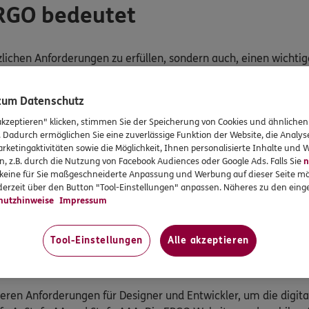
ERGO bedeutet
tzlichen Anforderungen zu erfüllen, sondern auch, einen wichti
 zum Datenschutz
tigkeit und Inklusion in die tägliche Arbeits- und Geschäftsprax
akzeptieren" klicken, stimmen Sie der Speicherung von Cookies und ähnlichen
. Dadurch ermöglichen Sie eine zuverlässige Funktion der Website, die Analy
 verschiedene Formen von Einschränkungen haben, um deren B
rketingaktivitäten sowie die Möglichkeit, Ihnen personalisierte Inhalte und
n, z.B. durch die Nutzung von Facebook Audiences oder Google Ads. Falls Sie
n
r keine für Sie maßgeschneiderte Anpassung und Werbung auf dieser Seite mö
erzeit über den Button "Tool-Einstellungen" anpassen. Näheres zu den einge
Angebote und Services gut nutzen können. Deshalb wird kontinuie
hutzhinweise
Impressum
n.
dienbarkeit verwendet ERGO auf den Websites und mobilen An
Tool-Einstellungen
Alle akzeptieren
ktionen umfasst. Mithilfe der Software können Nutzer einfacher
ieren Anforderungen für Designer und Entwickler, um die digit