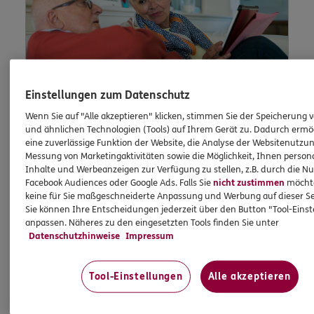
Einstellungen zum Datenschutz
Wenn Sie auf "Alle akzeptieren" klicken, stimmen Sie der Speicherung 
und ähnlichen Technologien (Tools) auf Ihrem Gerät zu. Dadurch ermö
eine zuverlässige Funktion der Website, die Analyse der Websitenutzun
Lob und
Messung von Marketingaktivitäten sowie die Möglichkeit, Ihnen persona
Inhalte und Werbeanzeigen zur Verfügung zu stellen, z.B. durch die N
Beschwerde
Facebook Audiences oder Google Ads. Falls Sie
nicht zustimmen
möchten
keine für Sie maßgeschneiderte Anpassung und Werbung auf dieser Se
Sie können Ihre Entscheidungen jederzeit über den Button "Tool-Eins
anpassen. Näheres zu den eingesetzten Tools finden Sie unter
Datenschutzhinweise
Impressum
Waren Sie unzufrieden mit uns oder möchten
Sie uns loben? Dann können Sie uns Ihre
Meinung hier mitteilen.
Tool-Einstellungen
Alle akzeptieren