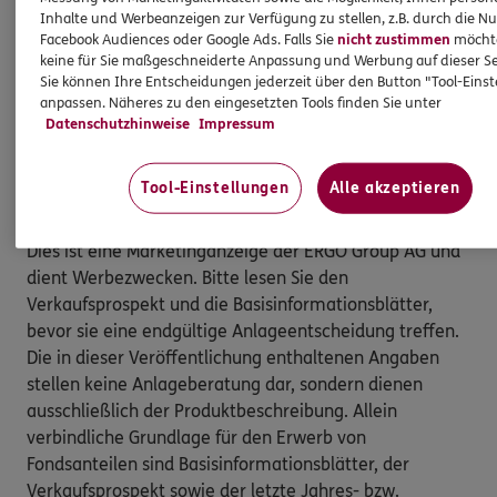
Depotgebühren) oder eventuelle steuerliche
Inhalte und Werbeanzeigen zur Verfügung zu stellen, z.B. durch die N
Auswirkungen berücksichtigt, die das Anlageergebnis
Facebook Audiences oder Google Ads. Falls Sie
nicht zustimmen
möchten
schmälern
keine für Sie maßgeschneiderte Anpassung und Werbung auf dieser Se
Sie können Ihre Entscheidungen jederzeit über den Button "Tool-Eins
2
anpassen. Näheres zu den eingesetzten Tools finden Sie unter
Kaufkraft im Vergleich zu 100 Euro im Jahr 2023
Datenschutzhinweise
Impressum
3
Angenommene Preisentwicklung bei 6%-iger
Inflation
Tool-Einstellungen
Alle akzeptieren
Dies ist eine Marketinganzeige der ERGO Group AG und
dient Werbezwecken. Bitte lesen Sie den
Verkaufsprospekt und die Basisinformationsblätter,
bevor sie eine endgültige Anlageentscheidung treffen.
Die in dieser Veröffentlichung enthaltenen Angaben
stellen keine Anlageberatung dar, sondern dienen
ausschließlich der Produktbeschreibung. Allein
verbindliche Grundlage für den Erwerb von
Fondsanteilen sind Basisinformationsblätter, der
Verkaufsprospekt sowie der letzte Jahres- bzw.