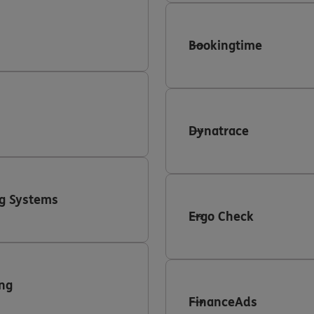
Bookingtime
Dynatrace
g Systems
Ergo Check
ng
FinanceAds