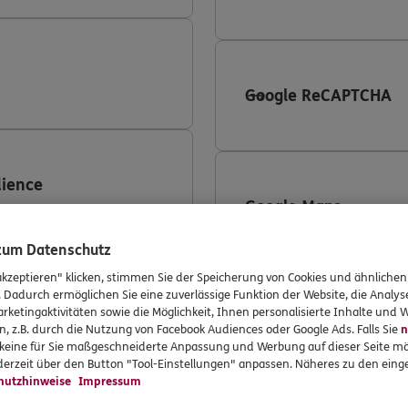
Google ReCAPTCHA
ience
Google Maps
 zum Datenschutz
akzeptieren" klicken, stimmen Sie der Speicherung von Cookies und ähnlichen
 360
. Dadurch ermöglichen Sie eine zuverlässige Funktion der Website, die Analy
rketingaktivitäten sowie die Möglichkeit, Ihnen personalisierte Inhalte und
LinkedIn
n, z.B. durch die Nutzung von Facebook Audiences oder Google Ads. Falls Sie
n
r keine für Sie maßgeschneiderte Anpassung und Werbung auf dieser Seite mö
erzeit über den Button "Tool-Einstellungen" anpassen. Näheres zu den einge
hutzhinweise
Impressum
ing Conversion-