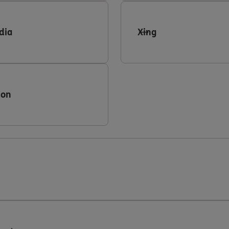
dia
Xing
ion