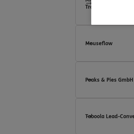
Tracking
Mouseflow
Peaks & Pies GmbH
Taboola Lead-Conve