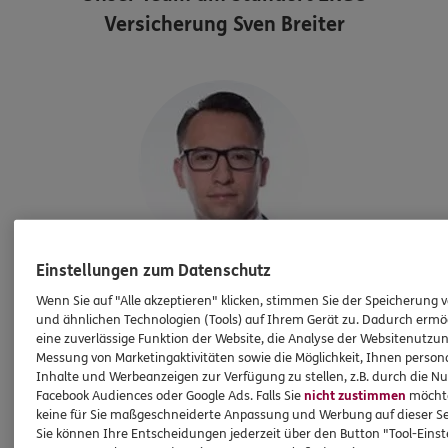
Versicherung Sven Breiter
Einstellungen zum Datenschutz
Sven
Breiter
Wenn Sie auf "Alle akzeptieren" klicken, stimmen Sie der Speicherung 
Generalagentur
und ähnlichen Technologien (Tools) auf Ihrem Gerät zu. Dadurch ermö
eine zuverlässige Funktion der Website, die Analyse der Websitenutzun
Tel:
07131-9731802
Messung von Marketingaktivitäten sowie die Möglichkeit, Ihnen persona
Inhalte und Werbeanzeigen zur Verfügung zu stellen, z.B. durch die N
sven.breiter@ergo.de
Facebook Audiences oder Google Ads. Falls Sie
nicht zustimmen
möchten
keine für Sie maßgeschneiderte Anpassung und Werbung auf dieser Se
Sie können Ihre Entscheidungen jederzeit über den Button "Tool-Eins