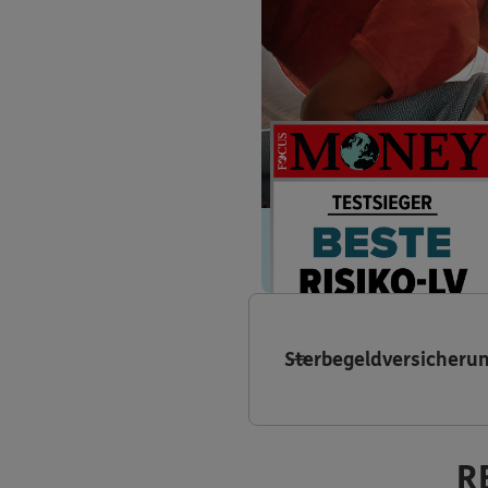
Sterbegeldversicheru
R