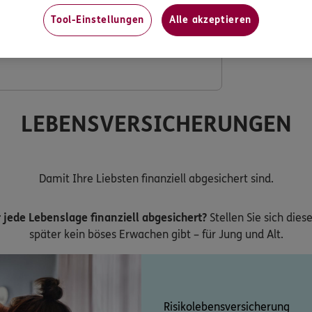
Tool-Einstellungen
Alle akzeptieren
ng mit verdoppeltem Festzuschuss
LEBENSVERSICHERUNGEN
Damit Ihre Liebsten finanziell abgesichert sind.
 jede Lebenslage finanziell abgesichert?
Stellen Sie sich dies
später kein böses Erwachen gibt – für Jung und Alt.
Risikolebensversicherung