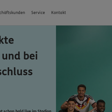
chäftskunden
Service
Kontakt
kte
 und bei
schluss
ht schon bald live im Stadion